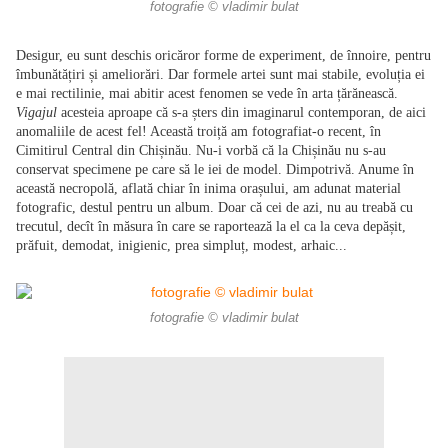
fotografie © vladimir bulat
Desigur, eu sunt deschis oricăror forme de experiment, de înnoire, pentru
îmbunătățiri și ameliorări. Dar formele artei sunt mai stabile, evoluția ei
e mai rectilinie, mai abitir acest fenomen se vede în arta țărănească.
Vigajul
acesteia aproape că s-a șters din imaginarul contemporan, de aici
anomaliile de acest fel! Această troiță am fotografiat-o recent, în
Cimitirul Central din Chișinău. Nu-i vorbă că la Chișinău nu s-au
conservat specimene pe care să le iei de model. Dimpotrivă. Anume în
această necropolă, aflată chiar în inima orașului, am adunat material
fotografic, destul pentru un album. Doar că cei de azi, nu au treabă cu
trecutul, decît în măsura în care se raportează la el ca la ceva depășit,
prăfuit, demodat, inigienic, prea simpluț, modest, arhaic...
fotografie © vladimir bulat