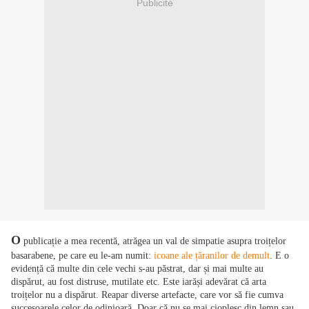
Publicité
O
publicație a mea recentă, atrăgea un val de simpatie asupra troițelor
basarabene, pe care eu le-am numit:
icoane ale țăranilor de demult
. E o
evidență că multe din cele vechi s-au păstrat, dar și mai multe au
dispărut, au fost distruse, mutilate etc. Este iarăși adevărat că arta
troițelor nu a dispărut. Reapar diverse artefacte, care vor să fie cumva
succesoarele celor de odinioară. Doar că nu se mai cioplesc din lemn sau