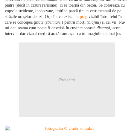
piatră (decît în cazuri rarisime), ci se toarnă din beton. Se colorează cu
vopsele stridente, inadecvate, imitînd parcă ținuta vestimentară de pe
străzile orașelor de azi. Or, cîndva exista un
prag
vizibil între felul în
care se concepea ținuta (
strîmțarii
) pentru morți (
blajini
) și cei vii. Nu-
mi dau seama cum poate fi descrisă în cuvinte această
distanță
, acest
interval, dar vizual cred că arată cam așa...ca în imaginile de mai jos.
Publicité