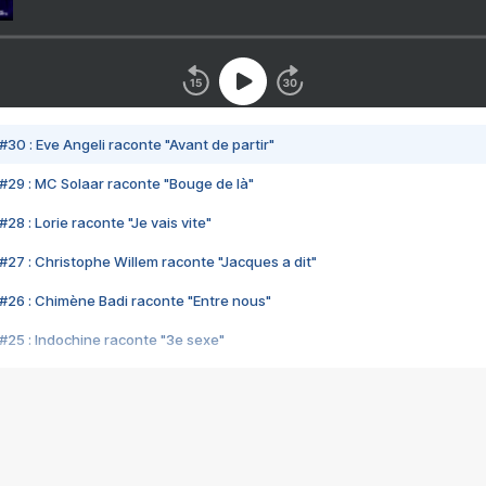
#30 : Eve Angeli raconte "Avant de partir"
#29 : MC Solaar raconte "Bouge de là"
28 : Lorie raconte "Je vais vite"
#27 : Christophe Willem raconte "Jacques a dit"
#26 : Chimène Badi raconte "Entre nous"
#25 : Indochine raconte "3e sexe"
#24 : Zaho raconte "C'est chelou"
#23 : Patrick Bruel raconte "Au café des délices"
#22 : Kyo raconte "Le chemin"