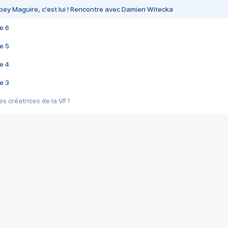
bey Maguire, c'est lui ! Rencontre avec Damien Witecka
e 6
e 5
e 4
e 3
s créatrices de la VF !
e 2
e 1
e Mektoub My Love arrive enfin ! Rencontre avec Shaïn Boumedine et Sal
i : après Toni en famille
elle réalise le bouleversant Dites lui que je l'aime
ais ! Rencontre autour de Vie privée de Rebecca Zlotowski