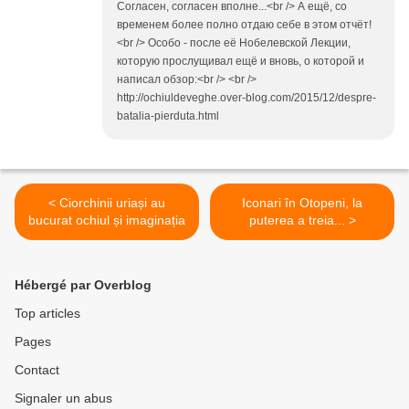
Согласен, согласен вполне...<br /> А ещё, со
временем более полно отдаю себе в этом отчёт!
<br /> Особо - после её Нобелевской Лекции,
которую прослущивал ещё и вновь, о которой и
написал обзор:<br /> <br />
http://ochiuldeveghe.over-blog.com/2015/12/despre-
batalia-pierduta.html
< Ciorchinii uriași au
Iconari în Otopeni, la
bucurat ochiul și imaginația
puterea a treia... >
Hébergé par Overblog
Top articles
Pages
Contact
Signaler un abus