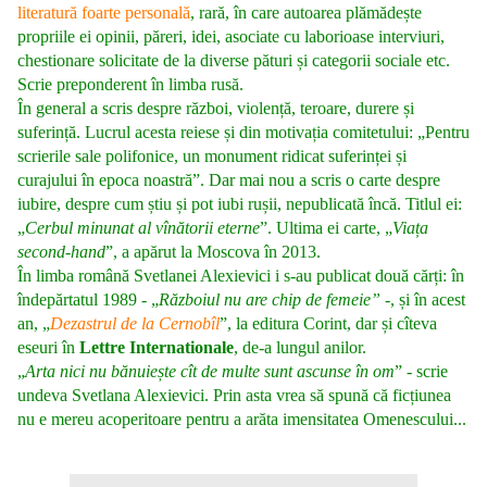
literatură foarte personală
, rară, în care autoarea plămădește
propriile ei opinii, păreri, idei, asociate cu laborioase interviuri,
chestionare solicitate de la diverse pături și categorii sociale etc.
Scrie preponderent în limba rusă.
În general a scris despre război, violență, teroare, durere și
suferință. Lucrul acesta reiese și din motivația comitetului: „Pentru
scrierile sale polifonice, un monument ridicat suferinței și
curajului în epoca noastră”. Dar mai nou a scris o carte despre
iubire, despre cum știu și pot iubi rușii, nepublicată încă. Titlul ei:
„
Cerbul minunat al vînătorii eterne
”. Ultima ei carte, „
Viața
second-hand
”, a apărut la Moscova în 2013.
În limba română
Svetlanei Alexievici
i s-au publicat două cărți: în
îndepărtatul 1989 - „
Războiul nu are chip de femeie”
-, și în acest
an, „
Dezastrul de la Cernobîl
”, la editura Corint, dar și cîteva
eseuri în
Lettre Internationale
, de-a lungul anilor.
„
Arta nici nu bănuiește cît de multe sunt ascunse în om
” - scrie
undeva Svetlana Alexievici. Prin asta vrea să spună că ficțiunea
nu e mereu acoperitoare pentru a arăta imensitatea Omenescului...