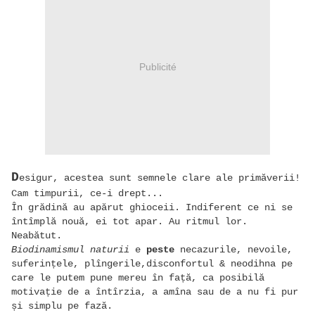
Publicité
D
esigur, acestea sunt semnele clare ale primăverii!
Cam timpurii, ce-i drept...
În grădină au apărut ghioceii. Indiferent ce ni se
întîmplă nouă, ei tot apar. Au ritmul lor.
Neabătut.
Biodinamismul naturii
e
peste
necazurile, nevoile,
suferințele, plîngerile,disconfortul & neodihna pe
care le putem pune mereu în față, ca posibilă
motivație de a întîrzia, a amîna sau de a nu fi pur
și simplu pe fază.