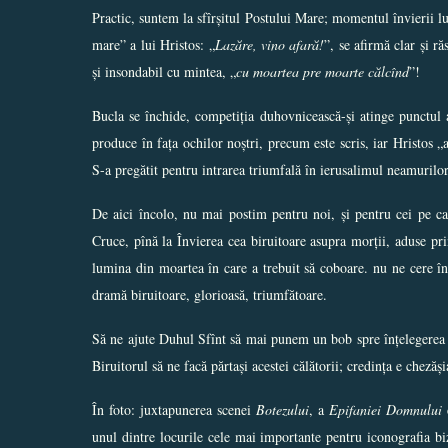
Practic, suntem la sfîrșitul Postului Mare; momentul învierii lui
mare” a lui Hristos: „
Lazăre, vino afară!
”, se afirmă clar și r
și insondabil cu mintea, „
cu moartea pre moarte călcînd
”!
Bucla se închide, competiția duhovnicească-și atinge punctul 
produce în fața ochilor noștri, precum este scris, iar Hristos „
S-a pregătit pentru intrarea triumfală în ierusalimul neamurilor
De aici încolo, nu mai postim pentru noi, și pentru cei pe car
Cruce, pînă la Învierea cea biruitoare asupra morții, aduse
lumina din moartea în care a trebuit să coboare. nu ne cere în 
dramă biruitoare, glorioasă, triumfătoare.
Să ne ajute Duhul Sfînt să mai punem un bob spre înțelegerea a
Biruitorul să ne facă părtași acestei călătorii; credința e chezăși
În foto: juxtapunerea scenei
Botezului
, a
Epifaniei Domnului
c
unul dintre locurile cele mai importante pentru iconografia b