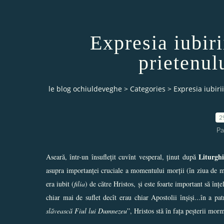
Expresia iubiri
prietenul
le blog ochiuldeveghe
>
Categories
>
Expresia iubiri
2
Pa
Liturghi
Aseară, într-un însuflețit cuvînt vesperal, ținut după
asupra importanței cruciale a momentului morții (în ziua de mie
era iubit (
filia
) de către Hristos, și este foarte important să în
chiar mai de suflet decît erau chiar Apostolii înși
și...în a pa
slăvească Fiul lui Dumnezeu
”, Hristos stă în fața peșterii morm