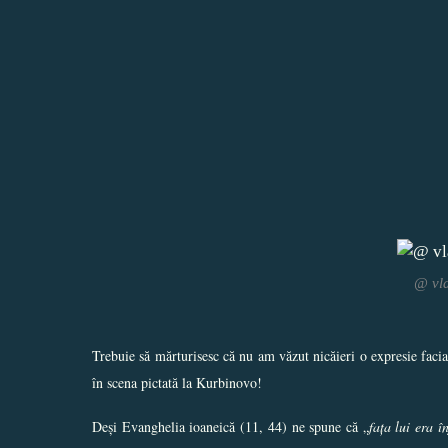
@ vla
Trebuie să mărturisesc că nu am văzut nicăieri o expresie facia
în scena pictată la Kurbinovo!
Deși Evanghelia ioaneică (11, 44) ne spune că „
fața lui era î