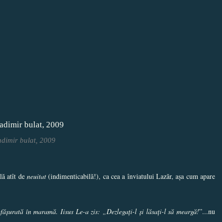
dimir bulat, 2009
lă atît de
neuitat
(indimenticabilă!), ca cea a înviatului Lazăr, așa cum apare
nfășurată în maramă. Iisus Le-a zis: „Dezlegați-l și lăsați-l să meargă!
”...nu