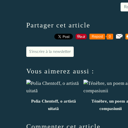
Re
Partager cet article
Repost
0
S'inscrire à la newsletter
Vous aimerez aussi :
Polia Chentoff, o artistă
Ténèbre, un poem a
uitată
compasiunii
Commenter cet article