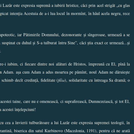
 Lazăr este expresia supremă a iubirii hristice, căci prin acel strigăt „cu glas
ăspicat intenția Acestuia de a-i lua locul în mormînt, în hăul acela negru, rece
apoteotic, iar Pătimirile Domnului, dezonorante și sîngeroase, urmează a se
a suspinat cu duhul și S-a tulburat întru Sine”, căci știa exact ce urmează...și
.
e-i iubim, ci fiecare dintre noi alături de Hristos, împreună cu El, pînă la
 prin Adam. așa cum Adam a adus moartea pe pămînt, noul Adam ne dăruiește
schimb decît credință, fidelitate (
filia
), solidaritate cu întreaga Sa dramă; o
cestei taine, care nu e omenească, ci suprafirească, Dumnezeiască, și tot El,
a acestei înțelepciuni!
u cea a învierii tulburătoare a lui Lazăr este expresia supremei teologii, în
izantină, biserica din satul Kurbinovo (Macedonia, 1191), pentru că ne arată