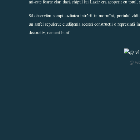
mi-este foarte clar, dacă chipul lui Lazăr era acoperit cu totul,
Să observăm somptuozitatea intrării în mormînt, portalul zidit, 
un astfel sepulcru; ciudățenia acestei construcții o reprezintă 
decorativ, oameni buni!
@ vla