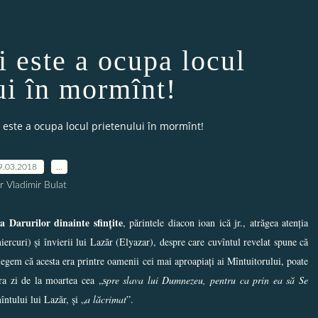
i este a ocupa locul
ui în mormînt!
i este a ocupa locul prietenului în mormînt!
9.03.2018
…
r Vladimir Bulat
a Darurilor dinainte sfințite
, părintele diacon ioan ică jr., atrăgea atenția
rcuri) și învierii lui Lazăr (Elyazar), despre care cuvîntul revelat spune că
țelegem că acesta era printre oamenii cei mai aproapiați ai Mîntuitorului, poate
tra zi de la moartea cea „s
pre slava lui Dumnezeu, pentru ca prin ea să Se
întului lui Lazăr, și „
a lăcrimat
”.