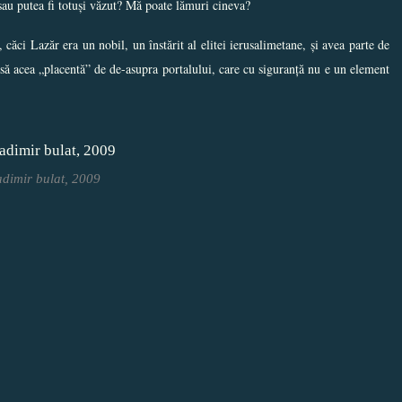
 sau putea fi totuși văzut? Mă poate lămuri cineva?
căci Lazăr era un nobil, un înstărit al elitei ierusalimetane, și avea parte de
însă acea „placentă” de de-asupra portalului, care cu siguranță nu e un element
dimir bulat, 2009