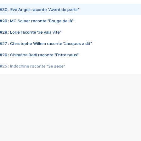
#30 : Eve Angeli raconte "Avant de partir"
#29 : MC Solaar raconte "Bouge de là"
28 : Lorie raconte "Je vais vite"
#27 : Christophe Willem raconte "Jacques a dit"
#26 : Chimène Badi raconte "Entre nous"
#25 : Indochine raconte "3e sexe"
#24 : Zaho raconte "C'est chelou"
#23 : Patrick Bruel raconte "Au café des délices"
#22 : Kyo raconte "Le chemin"
#21 : Nolwenn Leroy raconte "Cassé"
#20 : Patrick Hernandez raconte "Born to be alive"
#19 : Lorie raconte "Près de moi"