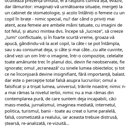
ocultează prezența omului, el a răspuns cumva așa, evaziv, 
dar lămuritor: imaginați-vă următoarea situație, mergeți la 
un cabinet de stomatologie, și acolo întâlniți o femeie cu un 
copil în brațe - nimic special, nu? dar când o priviți mai 
atent, acea femeie are ambele mâini tatuate, cu imagini de 
tot felul, și atunci mintea dvs. începe să „lucreze”, să creeze 
„lumi” conflictuale, și în foarte scurtă vreme, groaza vă 
apucă, gândindu-vă la acel copil, la câte i se pot întâmpla, 
sau s-au consumat deja, și câte și mai câte...cu alte cuvinte, 
când vezi un om într-o imagine, într-o compoziție, celelalte 
toate amănunte trec în planul doi, devin fie neobservate, fie 
ignorate; omul „ecranează” cu sinele lumea obiectelor, și tot 
ce ne înconjoară devine insignifiant, fără importanță, balast. 
dar este o percepție total falsă asupra lucrurilor; omul a 
falsificat și a trișat lumea, universul, trăirile noastre; nimic n-
a mai rămas la nivelul ierbii, nimic nu a mai rămas din 
contemplarea pură, de care suntem deja incapabili, căci 
mass-media, jurnalismul, imaginea mediată, internetul, 
politica, turismul, banii - toate au creat o lume paralelă, 
falsă, cosmetizată a realului, iar aceasta trebuie distrusă, 
ștearsă, re-analizată, re-vizuită...