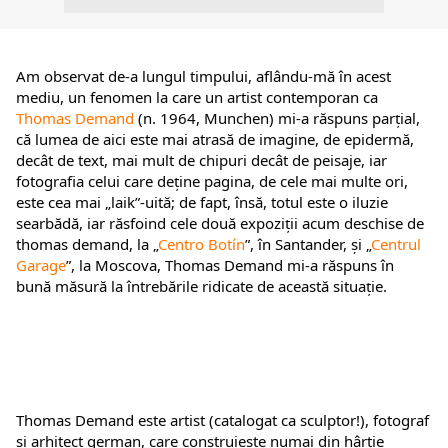
Am observat de-a lungul timpului, aflându-mă în acest 
mediu, un fenomen la care un artist contemporan ca 
Thomas Demand
 (n. 1964, Munchen) mi-a răspuns parțial, 
că lumea de aici este mai atrasă de imagine, de epidermă, 
decât de text, mai mult de chipuri decât de peisaje, iar 
fotografia celui care deține pagina, de cele mai multe ori, 
este cea mai „laik”-uită; de fapt, însă, totul este o iluzie 
searbădă, iar răsfoind cele două expoziții acum deschise de 
thomas demand, la „
Centro Botín
”, în Santander, și „
Centrul 
Garage
”, la Moscova, Thomas Demand mi-a răspuns în 
bună măsură la întrebările ridicate de această situație.
Thomas Demand este artist (catalogat ca sculptor!), fotograf 
și arhitect german, care construiește numai din hârtie 