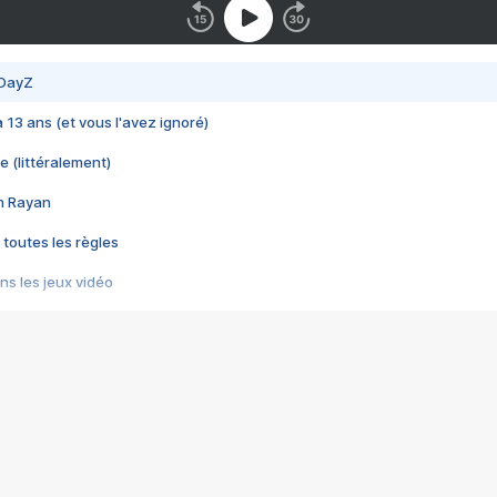
 DayZ
 a 13 ans (et vous l'avez ignoré)
e (littéralement)
im Rayan
 toutes les règles
s les jeux vidéo
us choquant de Rockstar ? - Le scandale BULLY
e plus moche de Steam
du RÊVE tourne au CAUCHEMAR
pendant 8 heures
it… à tort