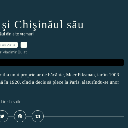
şi Chişinăul său
ăul din alte vremuri
6.04.2010
…
r Vladimir Bulat
milia unui proprietar de băcănie, Meer Fiksman, iar în 1903
nă în 1920, cînd a decis să plece la Paris, alăturîndu-se unor
Lire la suite