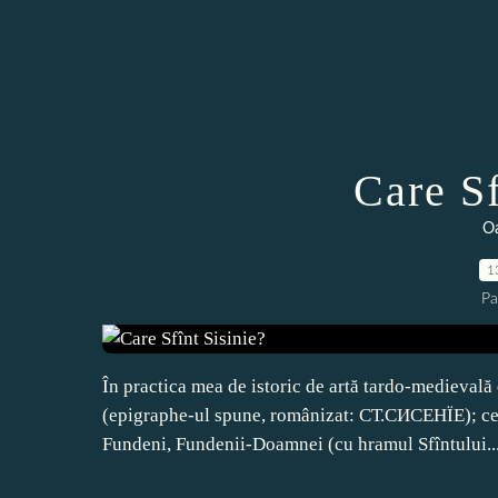
Care Sf
Oa
1
Pa
În practica mea de istoric de artă tardo-medievală 
(epigraphe-ul spune, românizat: СТ.СИСЕНÏЕ); cea
Fundeni, Fundenii-Doamnei (cu hramul Sfîntului..