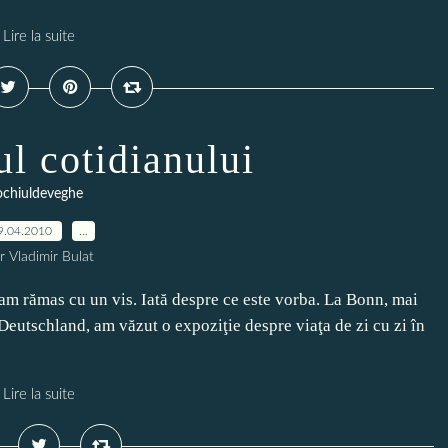
Lire la suite
l cotidianului
ochiuldeveghe
9.04.2010
…
r Vladimir Bulat
 am rămas cu un vis. Iată despre ce este vorba. La Bonn, mai
eutschland, am văzut o expoziţie despre viaţa de zi cu zi în
Lire la suite