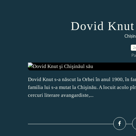
Dovid Knut 
Chișin
2
Pa
Dovid Knut s-a născut la Orhei în anul 1900, în fa
familia lui s-a mutat la Chişinău. A locuit acolo pî
cercuri literare avangardiste,...