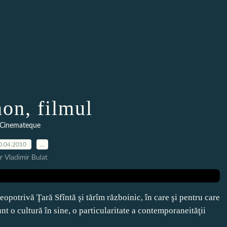
on, filmul
Cinemateque
0.04.2010
…
r Vladimir Bulat
deopotrivă Ţară Sfîntă şi tărîm războinic, în care şi pentru care
nt o cultură în sine, o particularitate a contemporaneităţii