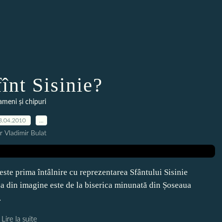
înt Sisinie?
meni și chipuri
3.04.2010
…
r Vladimir Bulat
este prima întâlnire cu reprezentarea Sfântului Sisinie
 din imagine este de la biserica minunată din Șoseaua
.
Lire la suite