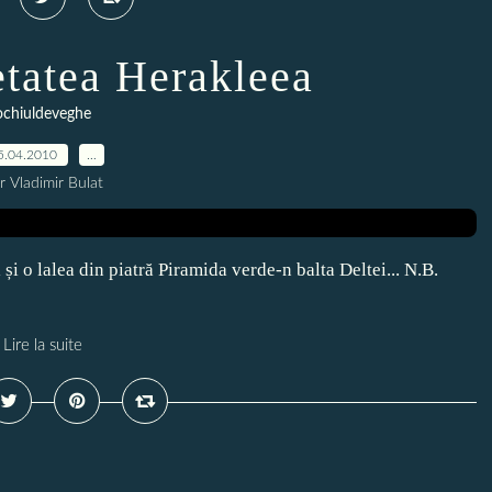
etatea Herakleea
ochiuldeveghe
5.04.2010
…
r Vladimir Bulat
și o lalea din piatră Piramida verde-n balta Deltei... N.B.
Lire la suite