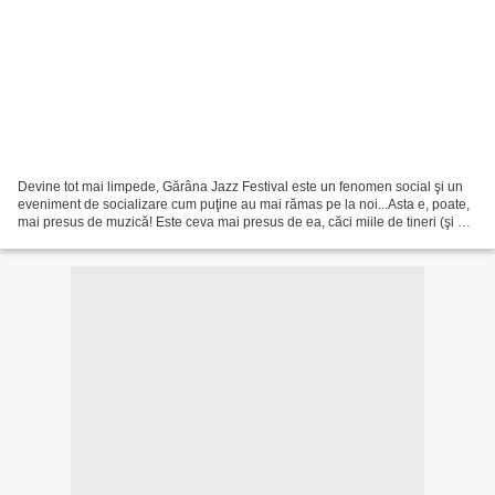
Devine tot mai limpede, Gărâna Jazz Festival este un fenomen social şi un
eveniment de socializare cum puţine au mai rămas pe la noi...Asta e, poate,
mai presus de muzică! Este ceva mai presus de ea, căci miile de tineri (şi nu
numai!) care vin să stea...