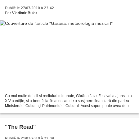
Publié le 27/07/2010 à 23:42
Par
Vladimir Bulat
Cu mai multe delicii și recitaluri minunate, Gărâna Jazz Festival a ajuns la a
XIV-a ediție, și a beneficiat în acest an de o susținere financiară din partea
Ministerului Culturii și Patrimoniului Cultural. Acest suport poate avea două
efecte: fie festivalul...
"The Road"
Publié le 21/07/2010 à 23:09