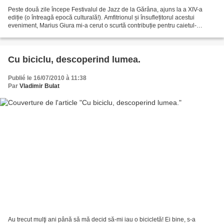
Peste două zile începe Festivalul de Jazz de la Gărâna, ajuns la a XIV-a
ediție (o întreagă epocă culturală!). Amfitrionul și însuflețitorul acestui
eveniment, Marius Giura mi-a cerut o scurtă contribuție pentru caietul-
program al manifestării. În avanpremiră...
Cu biciclu, descoperind lumea.
Publié le 16/07/2010 à 11:38
Par
Vladimir Bulat
Au trecut mulţi ani până să mă decid să-mi iau o bicicletă! Ei bine, s-a