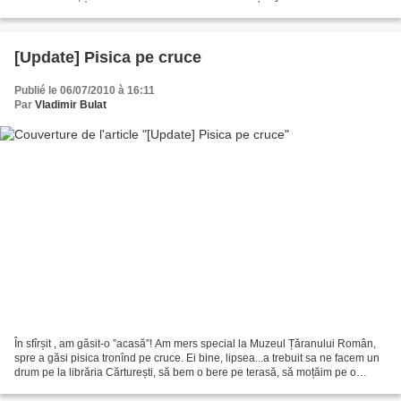
văzusem mare lucru din zonă,...
[Update] Pisica pe cruce
Publié le 06/07/2010 à 16:11
Par
Vladimir Bulat
În sfîrșit , am găsit-o ”acasă”! Am mers special la Muzeul Țăranului Român,
spre a găsi pisica tronînd pe cruce. Ei bine, lipsea...a trebuit sa ne facem un
drum pe la librăria Cărturești, să bem o bere pe terasă, să moțăim pe o
bancă, iar mai pe înserate...