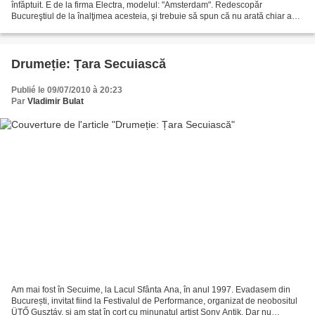
înfăptuit. E de la firma Electra, modelul: "Amsterdam". Redescopăr
Bucureştiul de la înalţimea acesteia, şi trebuie să spun că nu arată chiar aşa
deplorabil, cum scrie presa. Îmi...
Drumeție: Țara Secuiască
Publié le 09/07/2010 à 20:23
Par
Vladimir Bulat
Am mai fost în Secuime, la Lacul Sfânta Ana, în anul 1997. Evadasem din
București, invitat fiind la Festivalul de Performance, organizat de neobositul
ÜTŐ Gusztáv, și am stat în cort cu minunatul artist Șony Antik. Dar nu