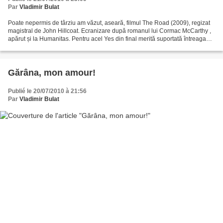
Par
Vladimir Bulat
Poate nepermis de târziu am văzut, aseară, filmul The Road (2009), regizat
magistral de John Hillcoat. Ecranizare după romanul lui Cormac McCarthy ,
apărut și la Humanitas. Pentru acel Yes din final merită suportată întreaga
narațiune filmică, care nu...
Gărâna, mon amour!
Publié le 20/07/2010 à 21:56
Par
Vladimir Bulat