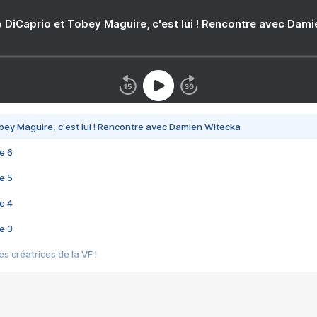
 DiCaprio et Tobey Maguire, c'est lui ! Rencontre avec Dam
bey Maguire, c'est lui ! Rencontre avec Damien Witecka
e 6
e 5
e 4
e 3
s créatrices de la VF !
e 2
e 1