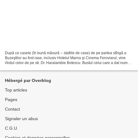
După ce casele (în bună măsură -- stafiile de case) de pe partea stîngă a
Buzeştilor au fost rase, inclusiv Hotelul Marna şi Cinema Feroviarul, vine
rîndul celor de pe str. Dr. Haralambie Botescu. Bustul celui care a dat numele
porţiunii de arteră dintre...
Hébergé par Overblog
Top articles
Pages
Contact
Signaler un abus
C.G.U.
Cookies et données personnelles