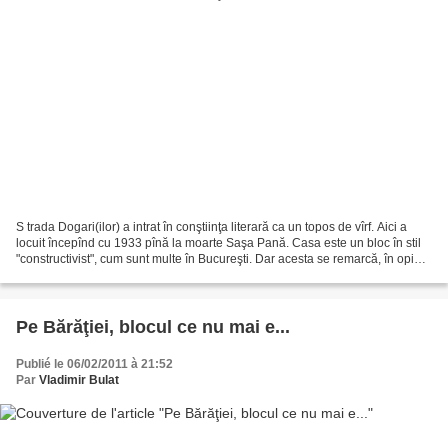
S trada Dogari(ilor) a intrat în conştiinţa literară ca un topos de vîrf. Aici a
locuit începînd cu 1933 pînă la moarte Saşa Pană. Casa este un bloc în stil
"constructivist", cum sunt multe în Bucureşti. Dar acesta se remarcă, în opinia
mea într-un mod...
Pe Bărăţiei, blocul ce nu mai e...
Publié le 06/02/2011 à 21:52
Par
Vladimir Bulat