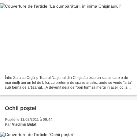
Între Sala cu Orgă şi Teatrul Naţional din Chişinău este un scuar, care e de
mai mulţi ani un fel de bîlci, cu pretenţii de spaţiu artistic, unde se vinde "artă"
sub formă de artizanat, . A devenit deja de "bon ton" să mergi în acel loc, să
cumpreri cadouri...
Ochii poştei
Publié le 11/02/2011 à 09:44
Par
Vladimir Bulat