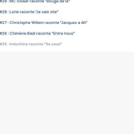
#29 : MC Solaar raconte "Bouge de là"
28 : Lorie raconte "Je vais vite"
#27 : Christophe Willem raconte "Jacques a dit"
#26 : Chimène Badi raconte "Entre nous"
#25 : Indochine raconte "3e sexe"
#24 : Zaho raconte "C'est chelou"
#23 : Patrick Bruel raconte "Au café des délices"
#22 : Kyo raconte "Le chemin"
#21 : Nolwenn Leroy raconte "Cassé"
#20 : Patrick Hernandez raconte "Born to be alive"
#19 : Lorie raconte "Près de moi"
#18 : Michael Jones raconte "A nos actes manqués" (avec Jean-Jacque
#17 : Khaled raconte "Aïcha"