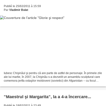
Publié le 25/02/2011 à 15:59
Par
Vladimir Bulat
Iubesc Chişinăul şi pentru că are parte de astfel de personaje. În primele zile
ale lui martie, în 2007, la Chişinău s-a dezvelit un ansamblu sculptural care
comemora jertfa ostaşilor moldoveni (sovietici) din Afganistan -- cu focul
veşnic inclus. Multe...
"Maestrul şi Margarita", la a 4-a încercare...
Publié le 18/02/2011 à 23:49