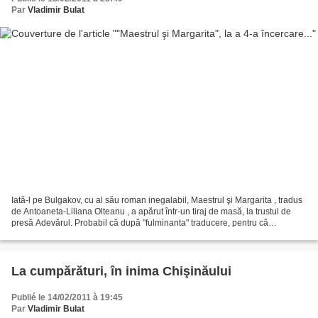
Par
Vladimir Bulat
Iată-l pe Bulgakov, cu al său roman inegalabil, Maestrul şi Margarita , tradus
de Antoaneta-Liliana Olteanu , a apărut într-un tiraj de masă, la trustul de
presă Adevărul. Probabil că după "fulminanta" traducere, pentru că
fantezistă şi "impresionistă",...
La cumpărături, în inima Chişinăului
Publié le 14/02/2011 à 19:45
Par
Vladimir Bulat