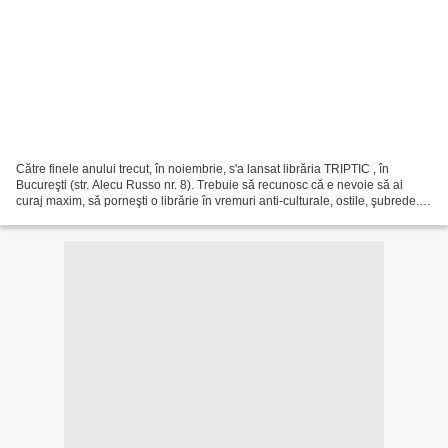
Către finele anului trecut, în noiembrie, s'a lansat librăria TRIPTIC , în
Bucureşti (str. Alecu Russo nr. 8). Trebuie să recunosc că e nevoie să ai
curaj maxim, să porneşti o librărie în vremuri anti-culturale, ostile, şubrede...
Nebunie curată! Este...