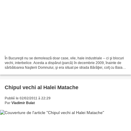
În Bucureşti nu se demolează doar case, vile, hale industriale -- ci şi blocuri
vechi, interbelice. Acesta a dispărut (parcă) în decembrie 2009, înainte de
sărbătoarea Naşterii Domnului, şi era situat pe strada Bărăţiei, colţ cu Baia
de Fier. Am tot trecut...
Chipul vechi al Halei Matache
Publié le 02/02/2011 à 22:29
Par
Vladimir Bulat