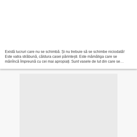
Există lucruri care nu se schimbă. Și nu trebuie să se schimbe niciodată!
Este vatra străbună, căldura casei părintești. Este mămăliga care se
mănîncă împreună cu cei mai apropiați. Sunt vasele de lut din care se
înfruptă cu toții. Cazanul strămoșesc,...