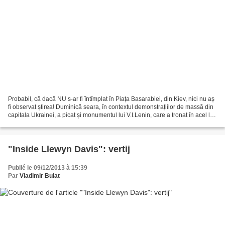
Probabil, că dacă NU s-ar fi întîmplat în Piața Basarabiei, din Kiev, nici nu aș
fi observat știrea! Duminică seara, în contextul demonstrațiilor de massă din
capitala Ukrainei, a picat și monumentul lui V.I.Lenin, care a tronat în acel loc
din 1946,...
"Inside Llewyn Davis": vertij
Publié le 09/12/2013 à 15:39
Par
Vladimir Bulat