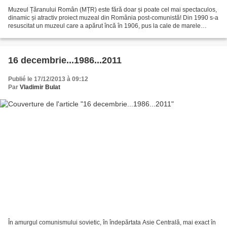
Muzeul Țăranului Român (MȚR) este fără doar și poate cel mai spectaculos,
dinamic și atractiv proiect muzeal din România post-comunistă! Din 1990 s-a
resuscitat un muzeul care a apărut încă în 1906, pus la cale de marele
cărturar Alexandru Tzigara-Samurcaș,...
16 decembrie...1986...2011
Publié le 17/12/2013 à 09:12
Par
Vladimir Bulat
În amurgul comunismului sovietic, în îndepărtata Asie Centrală, mai exact în