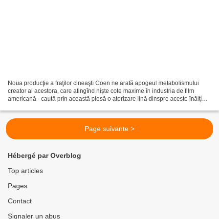
Noua producţie a fraţilor cineaşti Coen ne arată apogeul metabolismului
creator al acestora, care atingînd nişte cote maxime în industria de film
americană - caută prin această piesă o aterizare lină dinspre aceste înălţimi,
şi o oarecare temporizare...
Page suivante >
Hébergé par Overblog
Top articles
Pages
Contact
Signaler un abus