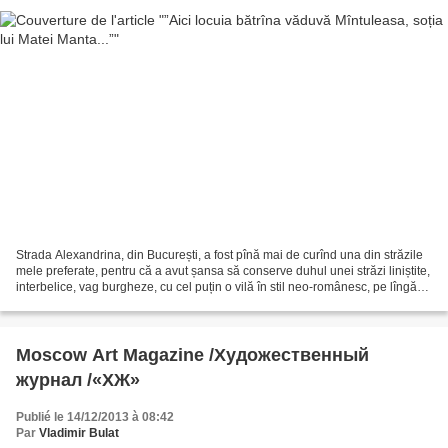
Strada Alexandrina, din București, a fost pînă mai de curînd una din străzile
mele preferate, pentru că a avut șansa să conserve duhul unei străzi liniștite,
interbelice, vag burgheze, cu cel puțin o vilă în stil neo-românesc, pe lîngă
care treceam și...
Moscow Art Magazine /Художественный
журнал /«ХЖ»
Publié le 14/12/2013 à 08:42
Par
Vladimir Bulat