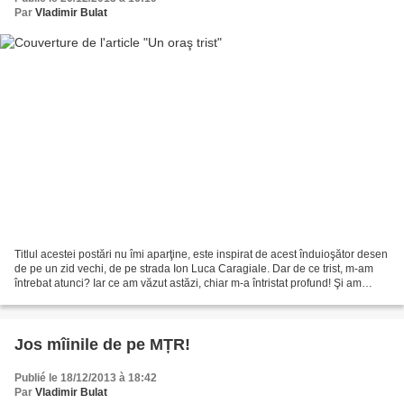
Par
Vladimir Bulat
Titlul acestei postări nu îmi aparţine, este inspirat de acest înduioşător desen
de pe un zid vechi, de pe strada Ion Luca Caragiale. Dar de ce trist, m-am
întrebat atunci? Iar ce am văzut astăzi, chiar m-a întristat profund! Şi am
înţeles, ulterior,...
Jos mîinile de pe MȚR!
Publié le 18/12/2013 à 18:42
Par
Vladimir Bulat