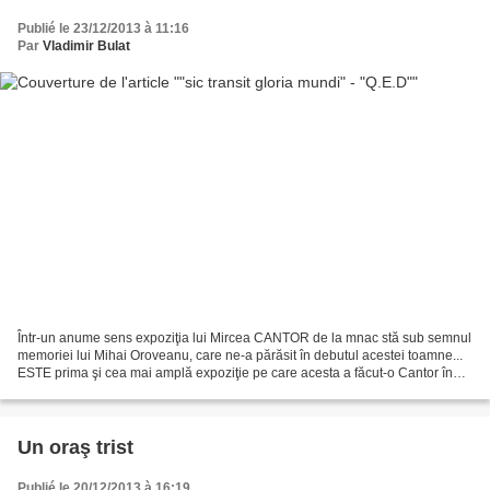
Publié le 23/12/2013 à 11:16
Par
Vladimir Bulat
Într-un anume sens expoziţia lui Mircea CANTOR de la mnac stă sub semnul
memoriei lui Mihai Oroveanu, care ne-a părăsit în debutul acestei toamne...
ESTE prima şi cea mai amplă expoziţie pe care acesta a făcut-o Cantor în
ţară, după 14 ani de la plecarea...
Un oraş trist
Publié le 20/12/2013 à 16:19