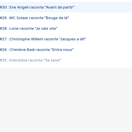
#30 : Eve Angeli raconte "Avant de partir"
#29 : MC Solaar raconte "Bouge de là"
28 : Lorie raconte "Je vais vite"
#27 : Christophe Willem raconte "Jacques a dit"
#26 : Chimène Badi raconte "Entre nous"
#25 : Indochine raconte "3e sexe"
#24 : Zaho raconte "C'est chelou"
#23 : Patrick Bruel raconte "Au café des délices"
#22 : Kyo raconte "Le chemin"
#21 : Nolwenn Leroy raconte "Cassé"
#20 : Patrick Hernandez raconte "Born to be alive"
#19 : Lorie raconte "Près de moi"