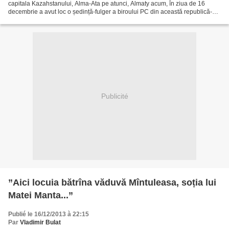
capitala Kazahstanului, Alma-Ata pe atunci, Almaty acum, în ziua de 16
decembrie a avut loc o ședință-fulger a biroului PC din această republică-
soră, în care s-a decis dislocarea...
Publicité
”Aici locuia bătrîna văduvă Mîntuleasa, soția lui
Matei Manta...”
Publié le 16/12/2013 à 22:15
Par
Vladimir Bulat