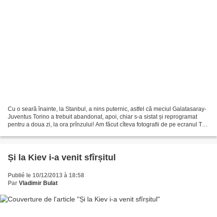
Cu o seară înainte, la Stanbul, a nins puternic, astfel că meciul Galatasaray-
Juventus Torino a trebuit abandonat, apoi, chiar s-a sistat și reprogramat
pentru a doua zi, la ora prînzului! Am făcut cîteva fotografii de pe ecranul TV.
Zăpada năvalnică...
Și la Kiev i-a venit sfîrșitul
Publié le 10/12/2013 à 18:58
Par
Vladimir Bulat