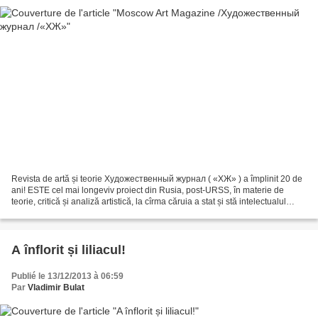
Revista de artă și teorie Художественный журнал ( «ХЖ» ) a împlinit 20 de
ani! ESTE cel mai longeviv proiect din Rusia, post-URSS, în materie de
teorie, critică și analiză artistică, la cîrma căruia a stat și stă intelectualul
Viktor Misiano. Din 2002...
A înflorit și liliacul!
Publié le 13/12/2013 à 06:59
Par
Vladimir Bulat