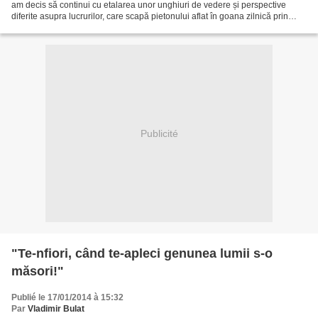
am decis să continui cu etalarea unor unghiuri de vedere și perspective
diferite asupra lucrurilor, care scapă pietonului aflat în goana zilnică prin
urbea Bucureștiului. Mi-am...
Publicité
"Te-nfiori, când te-apleci genunea lumii s-o
măsori!"
Publié le 17/01/2014 à 15:32
Par
Vladimir Bulat