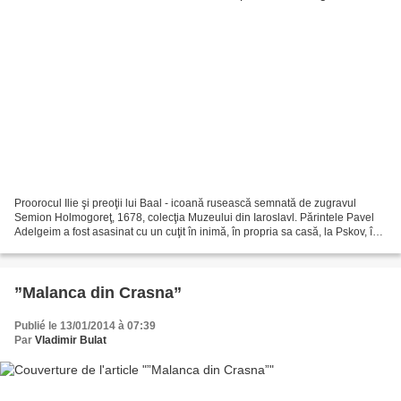
Proorocul Ilie şi preoţii lui Baal - icoană rusească semnată de zugravul
Semion Holmogoreţ, 1678, colecţia Muzeului din Iaroslavl. Părintele Pavel
Adelgeim a fost asasinat cu un cuţit în inimă, în propria sa casă, la Pskov, în
ziua de 5 august 2013. Am...
”Malanca din Crasna”
Publié le 13/01/2014 à 07:39
Par
Vladimir Bulat