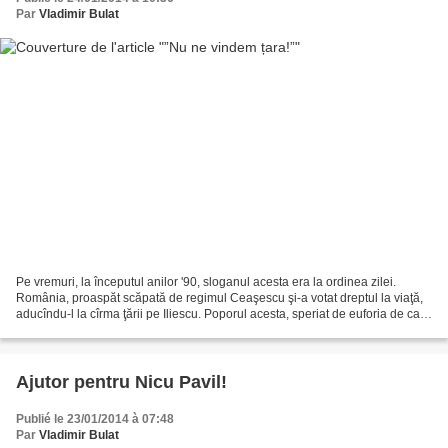
Par
Vladimir Bulat
Pe vremuri, la începutul anilor '90, sloganul acesta era la ordinea zilei.
România, proaspăt scăpată de regimul Ceaşescu şi-a votat dreptul la viaţă,
aducîndu-l la cîrma ţării pe Iliescu. Poporul acesta, speriat de euforia de care
fusese cuprins, timorat...
Ajutor pentru Nicu Pavil!
Publié le 23/01/2014 à 07:48
Par
Vladimir Bulat