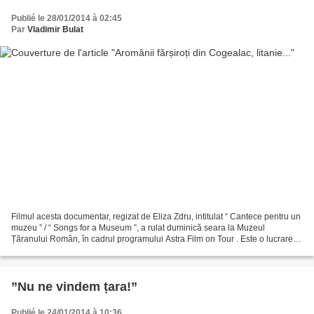
Publié le 28/01/2014 à 02:45
Par
Vladimir Bulat
Filmul acesta documentar, regizat de Eliza Zdru, intitulat “ Cantece pentru un
muzeu ” / “ Songs for a Museum ”, a rulat duminică seara la Muzeul
Țăranului Român, în cadrul programului Astra Film on Tour . Este o lucrare
rară în peisajul autohton al documentaristicii,...
”Nu ne vindem țara!”
Publié le 24/01/2014 à 10:36