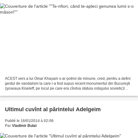
ACEST vers a lui Omar Khayam s-ar potrivi de minune, cred, pentru a defini
gestul de vandalism la care i-a fost supus recent monumentul din Bucureşti
(şoseaua Kiseleff, pe locul pe care era cîndva statuia ostaşului sovietic)!
Genunea, prăpastia şi golul...
Ultimul cuvînt al părintelui Adelgeim
Publié le 16/01/2014 à 02:06
Par
Vladimir Bulat