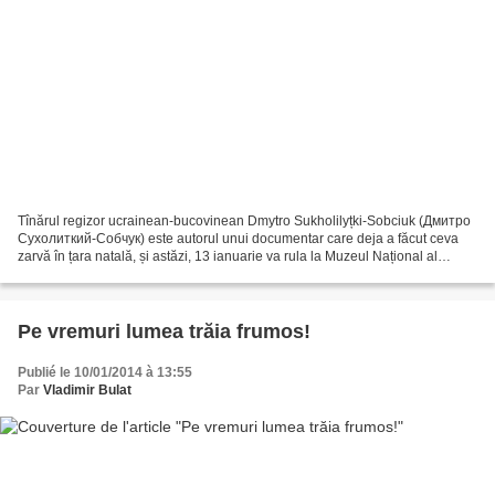
Tînărul regizor ucrainean-bucovinean Dmytro Sukholilyțki-Sobciuk (Дмитро
Сухолиткий-Собчук) este autorul unui documentar care deja a făcut ceva
zarvă în țara natală, și astăzi, 13 ianuarie va rula la Muzeul Național al
Țăranului Român . Filmul se numește...
Pe vremuri lumea trăia frumos!
Publié le 10/01/2014 à 13:55
Par
Vladimir Bulat