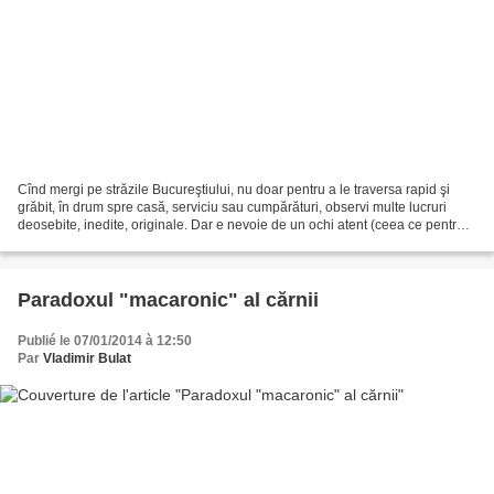
Cînd mergi pe străzile Bucureştiului, nu doar pentru a le traversa rapid şi
grăbit, în drum spre casă, serviciu sau cumpărături, observi multe lucruri
deosebite, inedite, originale. Dar e nevoie de un ochi atent (ceea ce pentru
ochiul de veghe e clar...
Paradoxul "macaronic" al cărnii
Publié le 07/01/2014 à 12:50
Par
Vladimir Bulat