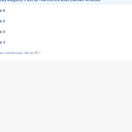
e 6
e 5
e 4
e 3
s créatrices de la VF !
e 2
e 1
e Mektoub My Love arrive enfin ! Rencontre avec Shaïn Boumedine et Sal
i : après Toni en famille
elle réalise le bouleversant Dites lui que je l'aime
ais ! Rencontre autour de Vie privée de Rebecca Zlotowski
 de Marguerite, Grave... Rencontre avec Ella Rumpf