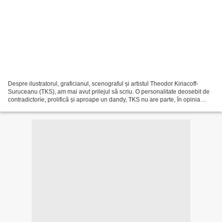
Despre ilustratorul, graficianul, scenograful și artistul Theodor Kiriacoff-
Suruceanu (TKS), am mai avut prilejul să scriu. O personalitate deosebit de
contradictorie, prolifică și aproape un dandy, TKS nu are parte, în opinia
mea, de posteritatea pe...