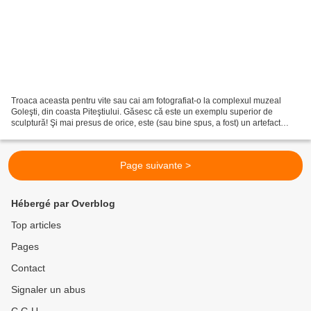
Troaca aceasta pentru vite sau cai am fotografiat-o la complexul muzeal
Goleşti, din coasta Piteştiului. Găsesc că este un exemplu superior de
sculptură! Şi mai presus de orice, este (sau bine spus, a fost) un artefact
funcţional!. Ţăranii l-au cioplit...
Page suivante >
Hébergé par Overblog
Top articles
Pages
Contact
Signaler un abus