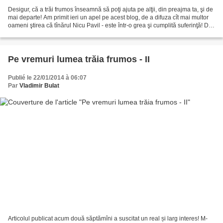
Desigur, că a trăi frumos înseamnă să poţi ajuta pe alţii, din preajma ta, şi de
mai departe! Am primit ieri un apel pe acest blog, de a difuza cît mai multor
oameni ştirea că tînărul Nicu Pavil - este într-o grea şi cumplită suferinţă! Din
fericire,...
Pe vremuri lumea trăia frumos - II
Publié le 22/01/2014 à 06:07
Par
Vladimir Bulat
Articolul publicat acum două săptămîni a suscitat un real și larg interes! M-