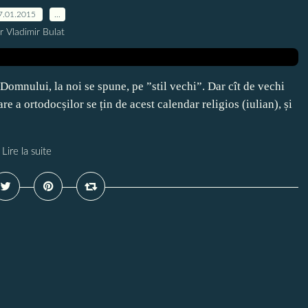
7.01.2015
…
r Vladimir Bulat
omnului, la noi se spune, pe ”stil vechi”. Dar cît de vechi
re a ortodocșilor se țin de acest calendar religios (iulian), și
Lire la suite