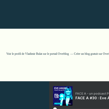
Voir le profil de
Vladimir Bulat
sur le portail Overblog
Créer un blog gratuit sur Ove
FACE A - un podcast 
FACE A #30 : Eve A