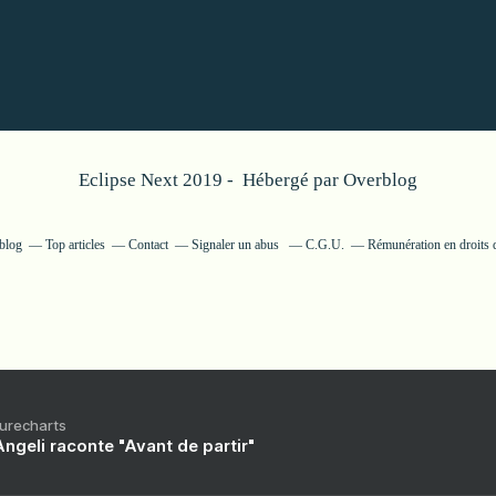
Eclipse Next 2019 - Hébergé par
Overblog
rblog
Top articles
Contact
Signaler un abus
C.G.U.
Rémunération en droits d
Purecharts
ngeli raconte "Avant de partir"