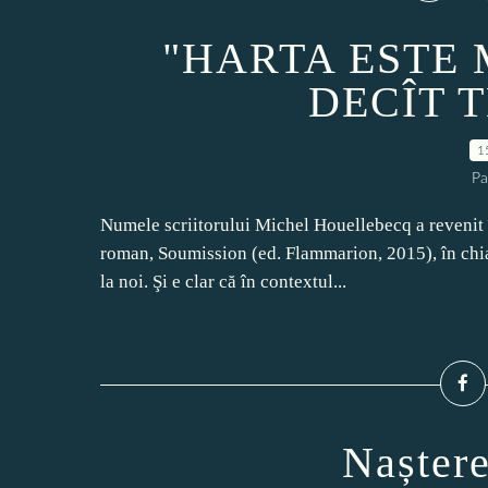
"HARTA ESTE
DECÎT 
1
Pa
Numele scriitorului Michel Houellebecq a revenit î
roman, Soumission (ed. Flammarion, 2015), în chiar
la noi. Şi e clar că în contextul...
Nașter