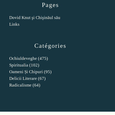
Pages
Dovid Knut şi Chişinăul său
Links
Catégories
Ochiuldeveghe
(475)
Spiritualia
(102)
Oameni Și Chipuri
(95)
Delicii Literare
(67)
Radicalisme
(64)