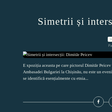
Simetrii și inter
1
Pa
E xpoziția aceasta pe care pictorul Dimităr Peicev o
Ambasadei Bulgariei la Chișinău, nu este un eveni
se identifică esențialmente cu etnia...