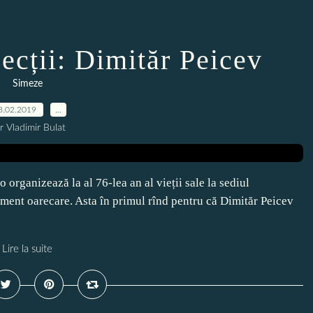
secții: Dimităr Peicev
Simeze
8.02.2019
…
r Vladimir Bulat
 organizează la al 76-lea an al vieții sale la sediul
ment oarecare. Asta în primul rînd pentru că Dimităr Peicev
Lire la suite