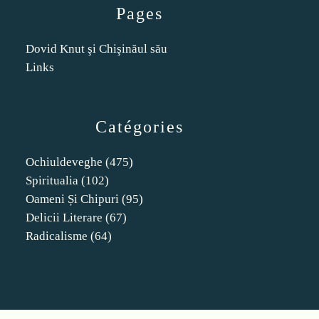
Pages
Dovid Knut şi Chişinăul său
Links
Catégories
Ochiuldeveghe
(475)
Spiritualia
(102)
Oameni Și Chipuri
(95)
Delicii Literare
(67)
Radicalisme
(64)