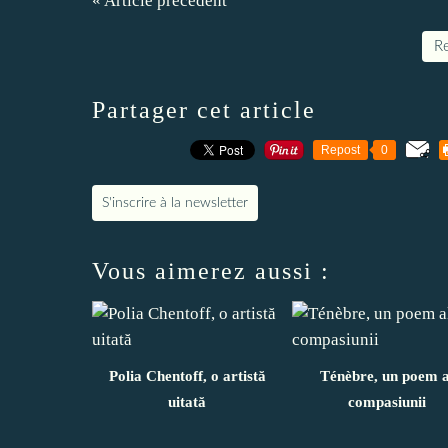
« Article précédent
Re
Partager cet article
Repost
0
S'inscrire à la newsletter
Vous aimerez aussi :
Polia Chentoff, o artistă
Ténèbre, un poem a
uitată
compasiunii