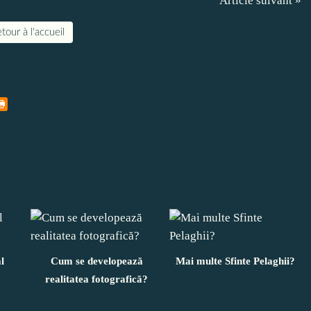
Article suivant »
tour à l'accueil
l
Cum se developează
Mai multe Sfinte Pelaghii?
realitatea fotografică?