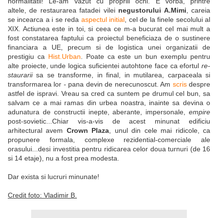
normalitatii! Le-am vazut cu propriii ochi. E vorba, printre
altele, de restaurarea fatadei vilei
negustorului A.Mimi
, careia
se incearca a i se reda
aspectul initial
, cel de la finele secolului al
XIX. Actiunea este in toi, si ceea ce m-a bucurat cel mai mult a
fost constatarea faptului ca proiectul beneficiaza de o sustinere
financiara a UE, precum si de logistica unei organizatii de
prestigiu ca
Hist.Urban
. Poate ca este un bun exemplu pentru
alte proiecte, unde logica suficientei autohtone face ca efortul
re-
staurarii
sa se transforme, in final, in mutilarea, carpaceala si
transformarea lor - pana devin de nerecunoscut. Am
scris
despre
astfel de ispravi. Vreau sa cred ca suntem pe drumul cel bun, sa
salvam ce a mai ramas din urbea noastra, inainte sa devina o
adunatura de constructii inepte, aberante, impersonale,
empire
post-sovietic...Chiar vis-a-vis de acest minunat edificiu
arhitectural avem
Crown Plaza
, unul din cele mai ridicole, ca
propunere formala, complexe rezidential-comerciale ale
orasului...desi investitia pentru ridicarea celor doua turnuri (de 16
si 14 etaje), nu a fost prea modesta.
Dar exista si lucruri minunate!
Credit foto: Vladimir B.