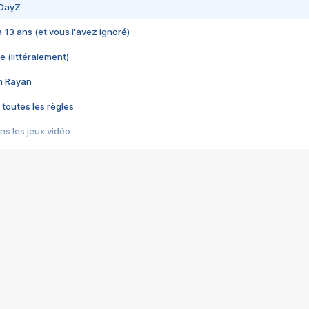
 DayZ
 a 13 ans (et vous l'avez ignoré)
e (littéralement)
im Rayan
 toutes les règles
s les jeux vidéo
us choquant de Rockstar ? - Le scandale BULLY
e plus moche de Steam
du RÊVE tourne au CAUCHEMAR
pendant 8 heures
it… à tort
umiliés par un jeu vidéo
ire - Final Fantasy 8