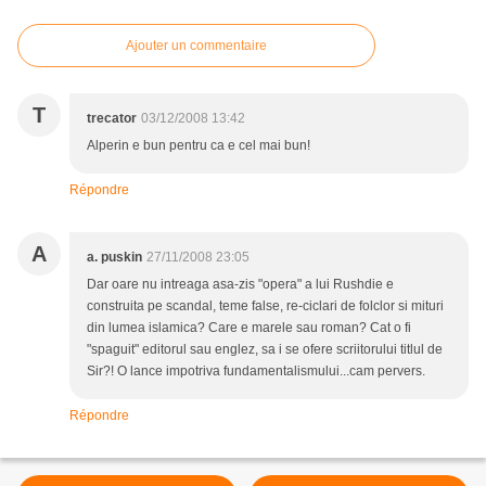
Ajouter un commentaire
T
trecator
03/12/2008 13:42
Alperin e bun pentru ca e cel mai bun!
Répondre
A
a. puskin
27/11/2008 23:05
Dar oare nu intreaga asa-zis "opera" a lui Rushdie e
construita pe scandal, teme false, re-ciclari de folclor si mituri
din lumea islamica? Care e marele sau roman? Cat o fi
"spaguit" editorul sau englez, sa i se ofere scriitorului titlul de
Sir?! O lance impotriva fundamentalismului...cam pervers.
Répondre