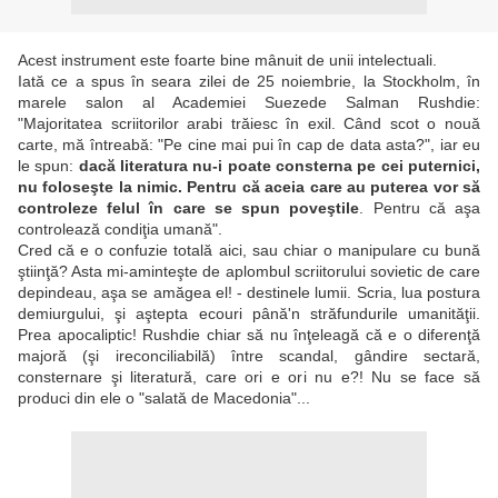
Acest instrument este foarte bine mânuit de unii intelectuali.
Iată ce a spus în seara zilei de 25 noiembrie, la Stockholm, în
marele salon al Academiei Suezede Salman Rushdie:
"Majoritatea scriitorilor arabi trăiesc în exil. Când scot o nouă
carte, mă întreabă: "Pe cine mai pui în cap de data asta?", iar eu
le spun:
dacă literatura nu-i poate consterna pe cei puternici,
nu foloseşte la nimic. Pentru că aceia care au puterea vor să
controleze felul în care se spun poveştile
. Pentru că aşa
controlează condiţia umană".
Cred că e o confuzie totală aici, sau chiar o manipulare cu bună
ştiinţă? Asta mi-aminteşte de aplombul scriitorului sovietic de care
depindeau, aşa se amăgea el! - destinele lumii. Scria, lua postura
demiurgului, şi aştepta ecouri până'n străfundurile umanităţii.
Prea apocaliptic! Rushdie chiar să nu înţeleagă că e o diferenţă
majoră (şi ireconciliabilă) între scandal, gândire sectară,
consternare şi literatură, care ori e ori nu e?! Nu se face să
produci din ele o "salată de Macedonia"...