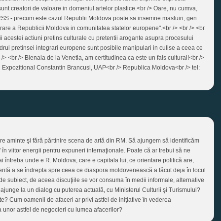
r sunt creatori de valoare in domeniul artelor plastice.<br /> Oare, nu cumva,
 URSS - precum este cazul Republii Moldova poate sa insemne masluiri, gen
rare a Republicii Moldova in comunitatea statelor europene".<br /> <br /> <br
ii acestei actiuni pretins culturale cu pretentii arogante asupra procesului
drul pretinsei integrari europene sunt posibile manipulari in culise a ceea ce
br /> <br /> Bienala de la Venetia, am certitudinea ca este un fals cultural!<br />
l Expozitional Constantin Brancusi, UAP<br /> Republica Moldova<br /> tel:
re aminte şi fără părtinire scena de artă din RM. Să ajungem să identificăm
" în viitor energii pentru expuneri internaţionale. Poate că ar trebui să ne
 întreba unde e R. Moldova, care e capitala lui, ce orientare politică are,
merită a se îndrepta spre ceea ce diaspora moldovenească a făcut deja în locul
e subiect, de aceea discuţiile se vor consuma în medii informale, alternative
va ajunge la un dialog cu puterea actuală, cu Ministerul Culturii şi Turismului?
cte? Cum oamenii de afaceri ar privi astfel de iniţiative în vederea
ea unor astfel de negocieri cu lumea afacerilor?