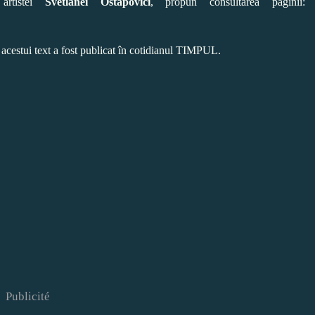
tistei
Svetlanei Ostapovici
, propun consultarea paginii:
 acestui text a fost publicat în cotidianul
TIMPUL
.
Publicité