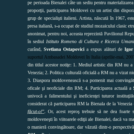
pe perioada Bienalei câte un sediu pentru materializarea 
proporţii, participarea Moldovei cu un artist din disp
grup de specialişti italieni. Artista, născută în 1967, es
presa italiană, s-a ocupat de studiul mozaicului clasic etr
anonimat, pentru noi, aceasta reprezintă Pavilionul Rep
în sediul
Istituto Romeno di Cultura e Ricerca Umani
curând,
Svetlana Ostapovici
a expus alături de
Igor
suportul Ambasadei Moldovei în Italia (aprilie-mai, 200
din titlul acestor notiţe:
1.
Mediul artistic din RM nu a p
Venezia;
2. Politica culturală oficială a RM nu a vizat nic
3. Diaspora moldovenească s-a pomenit mai convingătoar
oficale şi neoficiale din RM;
4. Participarea actuală a
univocă a falimentului şi ineficienţei tuturor institu
considerat că participarea RM la Bienala de la Venezia 
făcut-o!
”
. Or, acest reproş trebuie să ne dea foarte 
moldoveneşti în viitoarele ediţii ale Bienalei, dacă va ma
o manier
ă convingătoare
, dar văzută dintr-o perspectiv