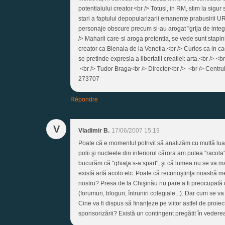
potentialului creator.<br /> Totusi, in RM, stim la sigu
stari a faptului depopularizarii emanente prabusirii
personaje obscure precum si-au arogat "grija de integ
/> Maharii care-si aroga pretentia, se vede sunt stapin
creator ca Bienala de la Venetia.<br /> Curios ca in ca
se pretinde expresia a libertatii creatiei: arta.<br /> <
<br /> Tudor Braga<br /> Director<br /> <br /> Centru
273707
Répondre
V
Vladimir B.
17/06/2007 15:19
Poate că e momentul potrivit să analizăm cu multă lua
polii şi nucleele din interiorul cărora am putea "racola
bucurăm că "ghiaţa s-a spart", şi că lumea nu se va mai
există artă acolo etc. Poate că recunoştinţa noastră 
nostru? Presa de la Chişinău nu pare a fi preocupată d
(forumuri, bloguri, întruniri colegiale...). Dar cum se 
Cine va fi dispus să finanţeze pe viitor astfel de proie
sponsorizării? Există un contingent pregătit în veder