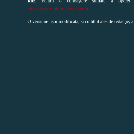
RM
. Pentru o cunoaştere sumară a operei ar
http://www.moldovavenice.com
O versiune uşor modificată, şi cu titlul ales de redacţie, a