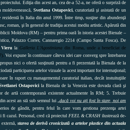
proiectului. Ediţia din acest an, cea de-a 52-a, ne oferă o surpriză de
ora moldovenească,
Svetlana Ostapovici
, curatoriată şi asistată de un
te rezidentă în Italia din anul 1999. Între timp, susţine din abundenţă
usc, roman, şi în general de tradiţia acestui mediu artistic. Apărută din
ublicii Moldova (RM) – pentru prima oară în istoria acestei Bienale –
stica
, Palazzo Correr, Cannaregio 2214 (Campo Santa Fosca). De
 Vieru
la
Galleria L'Agostiniana
din Roma, unde a beneficiat de
7).
Voi expune în continuare câteva idei care converg spre întrebarea
ropus nici o ofertă susţinută pentru a fi prezentată la Bienala de la
iodată participarea artelor vizuale la acest important for internaţional;
e în raport cu managementul curatorial italian, decât instuituţiile
Svetlanei Ostapovici
la Bienala de la Venezia este dovada clară şi
ţiilor de artă contemporană existente actualmente în RM;
5.
Trebuie
din acest an stă sub semnul lui „
dacă voi nu aţi fost în stare, noi am
serios de gândit, pentru felul în care vom gestiona prezenţa artei
i fi cazul. Personal, cred că proiectul
FEEL & CRASH
ilustrează de-
ă externă,
starea de derivă cronicizată a artelor plastice din actuala