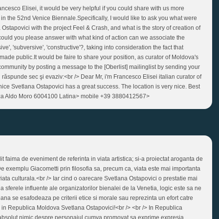
ancesco Elisei, it would be very helpful if you could share with us more
 in the 52nd Venice Biennale.Specifically, I would like to ask you what were
Ostapovici with the project Feel & Crash, and what is the story of creation of
could you please answer with what kind of action can we associate the
ve', 'subversive', 'constructive'?, taking into consideration the fact that
made public.It would be faire to share your position, as curator of Moldova's
c community by posting a message to the [Oberlist] mailinglist by sending your
răspunde sec şi evaziv:<br /> Dear Mr, i'm Francesco Elisei italian curator of
nice Svetlana Ostapovici has a great success. The location is very nice. Best
Piazza Aldo Moro 6004100 Latina> mobile +39 3880412567>
t faima de eveniment de referinta in viata artistica; si-a proiectat aroganta de
e exemplu Giacometti prin filosofia sa, precum ca, viata este mai importanta
viata culturala.<br /> Iar cind o oarecare Svetlana Ostapovici o prestatie mai
a sferele influente ale organizatorilor bienalei de la Venetia, logic este sa ne
na se esafodeaza pe criterii etice si morale sau reprezinta un efort catre
 in Republica Moldova Svetlana Ostapovici!<br /> <br /> In Republica
absolut nimic despre personajul cumva promovat sa exprime expresia