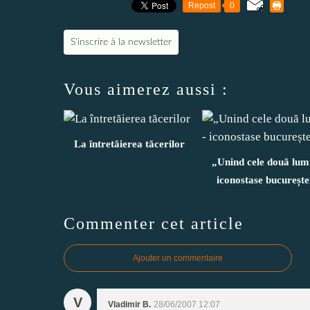
Repost
0
S'inscrire à la newsletter
Vous aimerez aussi :
La întretăierea tăcerilor
„Unind cele două lumi
iconostase bucurește
Commenter cet article
Ajouter un commentaire
V
Vladimir B.
28/06/2007 12:07