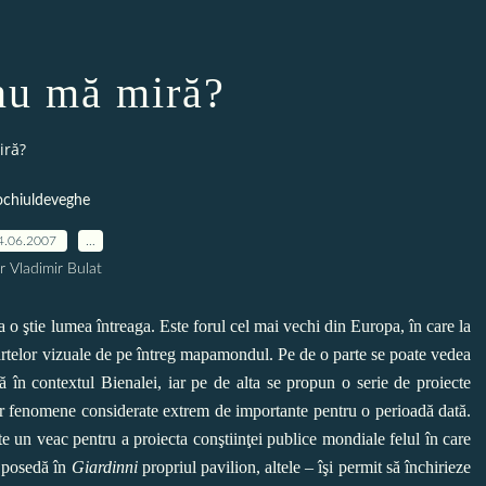
nu mă miră?
iră?
ochiuldeveghe
4.06.2007
…
r Vladimir Bulat
o ştie lumea întreaga. Este forul cel mai vechi din Europa, în care la
artelor vizuale de pe întreg mapamondul. Pe de o parte se poate vedea
lă în contextul Bienalei, iar pe de alta se propun o serie de proiecte
or fenomene considerate extrem de importante pentru o perioadă dată.
te un veac pentru a proiecta conştiinţei publice mondiale felul în care
e posedă în
Giardinni
propriul pavilion, altele – îşi permit să închirieze