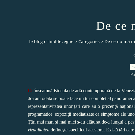
De ce 
le blog ochiuldeveghe
>
Categories
>
De ce nu mă m
1
Pa
C
e
înseamnă Bienala de artă contemporană de la Venezia 
doi ani odată se poate face un tur complet al panoramei 
reprezentativitatea unor ţări care au o prezenţă naţiona
programatice, expoziţii mediatizate ca simptome ale un
Ţări mai mari şi mai mici s-au alăturat de-a lungul a pes
vizualitatea
defineşte specificul acestora. Există ţări car