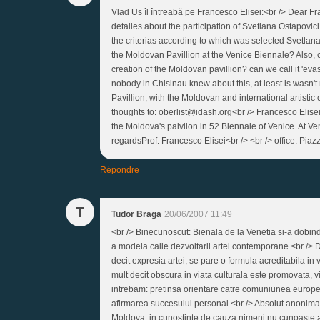
Vlad Us îl întreabă pe Francesco Elisei:<br /> Dear Fr
detailes about the participation of Svetlana Ostapovici
the criterias according to which was selected Svetlana 
the Moldovan Pavillion at the Venice Biennale? Also, 
creation of the Moldovan pavillion? can we call it 'evasi
nobody in Chisinau knew about this, at least is wasn't 
Pavillion, with the Moldovan and international artisti
thoughts to: oberlist@idash.org<br /> Francesco Elisei 
the Moldova's paivlion in 52 Biennale of Venice. At Ve
regardsProf. Francesco Elisei<br /> <br /> office: 
Répondre
T
Tudor Braga
20/06/2007 11:49
<br /> Binecunoscut: Bienala de la Venetia si-a dobindi
a modela сaile dezvoltarii artei contemporane.<br /> D
decit expresia artei, se pare o formula acreditabila in 
mult decit obscura in viata culturala este promovata, vi
intrebam: pretinsa orientare catre comuniunea europea
afirmarea succesului personal.<br /> Absolut anonima
Moldova, in cunostinte de cauza nimeni nu cunoaste 