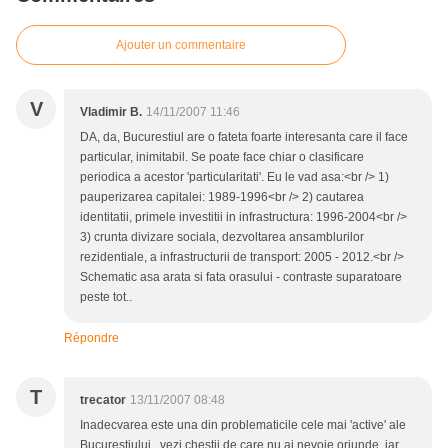
Ajouter un commentaire
V
Vladimir B.
14/11/2007 11:46
DA, da, Bucurestiul are o fateta foarte interesanta care il face
particular, inimitabil. Se poate face chiar o clasificare
periodica a acestor 'particularitati'. Eu le vad asa:<br /> 1)
pauperizarea capitalei: 1989-1996<br /> 2) cautarea
identitatii, primele investitii in infrastructura: 1996-2004<br />
3) crunta divizare sociala, dezvoltarea ansamblurilor
rezidentiale, a infrastructurii de transport: 2005 - 2012.<br />
Schematic asa arata si fata orasului - contraste suparatoare
peste tot..
Répondre
T
trecator
13/11/2007 08:48
Inadecvarea este una din problematicile cele mai 'active' ale
Bucurestiului...vezi chestii de care nu ai nevoie oriunde, iar