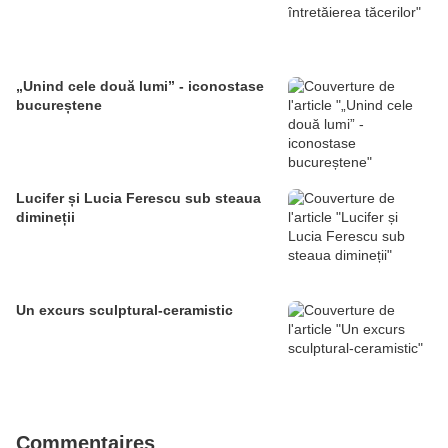
„Unind cele două lumi” - iconostase
bucureștene
Lucifer și Lucia Ferescu sub steaua
dimineții
Un excurs sculptural-ceramistic
Commentaires