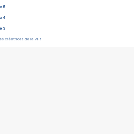
e 5
e 4
e 3
s créatrices de la VF !
e 2
e 1
e Mektoub My Love arrive enfin ! Rencontre avec Shaïn Boumedine et Sal
i : après Toni en famille
elle réalise le bouleversant Dites lui que je l'aime
ais ! Rencontre autour de Vie privée de Rebecca Zlotowski
 de Marguerite, Grave... Rencontre avec Ella Rumpf
 Les Rêveurs, un film intime sur la santé mentale