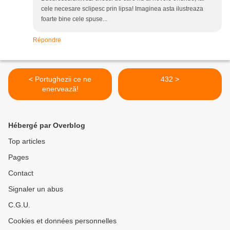
cele necesare sclipesc prin lipsa! Imaginea asta ilustreaza
foarte bine cele spuse...
Répondre
< Portughezii ce ne
432 >
enervează!
Hébergé par Overblog
Top articles
Pages
Contact
Signaler un abus
C.G.U.
Cookies et données personnelles