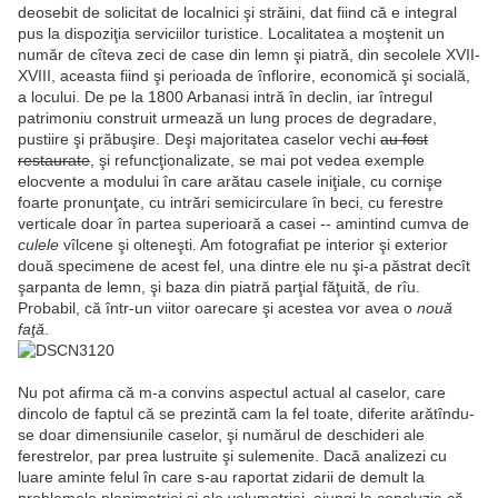
deosebit de solicitat de localnici şi străini, dat fiind că e integral
pus la dispoziţia serviciilor turistice. Localitatea a moştenit un
număr de cîteva zeci de case din lemn şi piatră, din secolele XVII-
XVIII, aceasta fiind şi perioada de înflorire, economică şi socială,
a locului. De pe la 1800 Arbanasi intră în declin, iar întregul
patrimoniu construit urmează un lung proces de degradare,
pustiire şi prăbuşire. Deşi majoritatea caselor vechi
au fost
restaurate
, şi refuncţionalizate, se mai pot vedea exemple
elocvente a modului în care arătau casele iniţiale, cu cornişe
foarte pronunţate, cu intrări semicirculare în beci, cu ferestre
verticale doar în partea superioară a casei -- amintind cumva de
culele
vîlcene şi olteneşti. Am fotografiat pe interior şi exterior
două specimene de acest fel, una dintre ele nu şi-a păstrat decît
şarpanta de lemn, şi baza din piatră parţial făţuită, de rîu.
Probabil, că într-un viitor oarecare şi acestea vor avea o
nouă
faţă
.
Nu pot afirma că m-a convins aspectul actual al caselor, care
dincolo de faptul că se prezintă cam la fel toate, diferite arătîndu-
se doar dimensiunile caselor, şi numărul de deschideri ale
ferestrelor, par prea lustruite şi sulemenite. Dacă analizezi cu
luare aminte felul în care s-au raportat zidarii de demult la