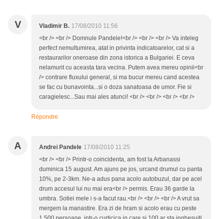
V
Vladimir B.
17/08/2010 11:56
<br /> <br /> Domnule Pandele!<br /> <br /> <br /> Va inteleg
perfect nemultumirea, atat in privinta indicatoarelor, cat si a
restaurarilor oneroase din zona istorica a Bulgariei. E ceva
nelamurit cu aceasta tara vecina. Putem avea mereu opinii<br
/> contrare fluxului general, si ma bucur mereu cand acestea
se fac cu bunavointa...si o doza sanatoasa de umor. Fie si
caragielesc...Sau mai ales atunci! <br /> <br /> <br /> <br />
Répondre
A
Andrei Pandele
17/08/2010 11:25
<br /> <br /> Printr-o coincidenta, am fost la Arbanassi
duminica 15 august. Am ajuns pe jos, urcand drumul cu panta
10%, pe 2-3km. Ne-a adus pana acolo autobuzul, dar pe acel
drum accesul lui nu mai era<br /> permis. Erau 36 garde la
umbra. Sotiei mele i s-a facut rau.<br /> <br /> <br /> A vrut sa
mergem la manastire. Era zi de hram si acolo erau cu peste
1.500 persoane, intr-o curticica in care si 100 ar sta inghesuiti.