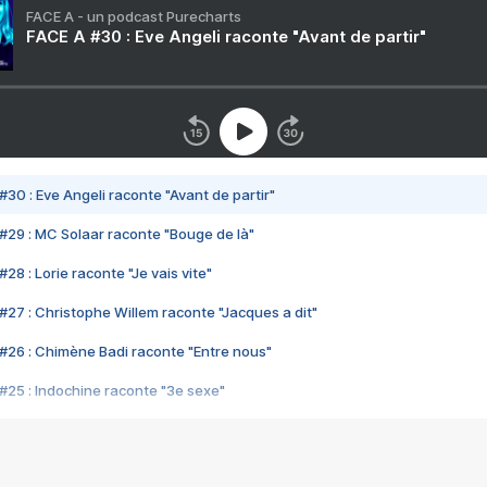
FACE A - un podcast Purecharts
FACE A #30 : Eve Angeli raconte "Avant de partir"
#30 : Eve Angeli raconte "Avant de partir"
#29 : MC Solaar raconte "Bouge de là"
28 : Lorie raconte "Je vais vite"
#27 : Christophe Willem raconte "Jacques a dit"
#26 : Chimène Badi raconte "Entre nous"
#25 : Indochine raconte "3e sexe"
#24 : Zaho raconte "C'est chelou"
#23 : Patrick Bruel raconte "Au café des délices"