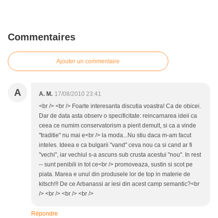
Commentaires
Ajouter un commentaire
A
A. M.
17/08/2010 23:41
<br /> <br /> Foarte interesanta discutia voastra! Ca de obicei.
Dar de data asta observ o specificitate: reincarnarea ideii ca
ceea ce numim conservatorism a pierit demult, si ca a vinde
"traditie" nu mai e<br /> la moda...Nu stiu daca m-am facut
inteles. Ideea e ca bulgarii "vand" ceva nou ca si cand ar fi
"vechi", iar vechiul s-a ascuns sub crusta acestui "nou". In rest
-- sunt penibili in tot ce<br /> promoveaza, sustin si scot pe
piata. Marea e unul din produsele lor de top in materie de
kitsch!!! De ce Arbanassi ar iesi din acest camp semantic?<br
/> <br /> <br /> <br />
Répondre