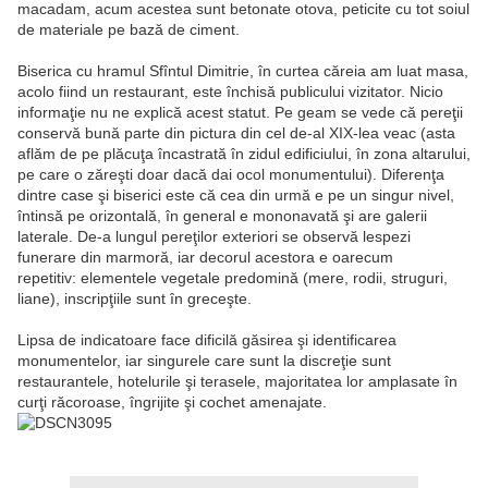
macadam, acum acestea sunt betonate otova, peticite cu tot soiul
de materiale pe bază de ciment.
Biserica cu hramul Sfîntul Dimitrie, în curtea căreia am luat masa,
acolo fiind un restaurant, este închisă publicului vizitator. Nicio
informaţie nu ne explică acest statut. Pe geam se vede că pereţii
conservă bună parte din pictura din cel de-al XIX-lea veac (asta
aflăm de pe plăcuţa încastrată în zidul edificiului, în zona altarului,
pe care o zăreşti doar dacă dai ocol monumentului). Diferenţa
dintre case şi biserici este că cea din urmă e pe un singur nivel,
întinsă pe orizontală, în general e mononavată şi are galerii
laterale. De-a lungul pereţilor exteriori se observă lespezi
funerare din marmoră, iar decorul acestora e oarecum
repetitiv: elementele vegetale predomină (mere, rodii, struguri,
liane), inscripţiile sunt în greceşte.
Lipsa de indicatoare face dificilă găsirea şi identificarea
monumentelor, iar singurele care sunt la discreţie sunt
restaurantele, hotelurile şi terasele, majoritatea lor amplasate în
curţi răcoroase, îngrijite şi cochet amenajate.