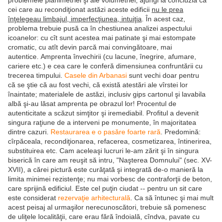
problemele planimetriei şi ale volumetriei, ajungi la concluzia că
cei care au recondiţionat astăzi aceste edificii
nu le prea
înţelegeau limbajul, imperfecţiunea, intuiţia
. În acest caz,
problema trebuie pusă ca în chestiunea analizei aspectului
icoanelor: cu cît sunt acestea mai patinate şi mai estompate
cromatic, cu atît devin parcă mai convingătoare, mai
autentice. Amprenta învechirii (cu lacune, înegrire, afumare,
cariere etc.) e cea care le conferă dimensiunea confruntării cu
trecerea timpului.
Casele din Arbanasi
sunt vechi doar pentru
că se ştie că au fost vechi, că există atestări ale vîrstei lor
înaintate; materialele de astăzi, inclusiv gips cartonul şi lavabila
albă şi-au lăsat amprenta pe obrazul lor! Procentul de
autenticitate a scăzut simţitor şi iremediabil. Profitul a devenit
singura raţiune de a interveni pe monumente, în majoritatea
dintre cazuri.
Restaurarea e o pasăre foarte rară
. Predomină:
cîrpăceala, recondiţionarea, refacerea, cosmetizarea, întinerirea,
substituirea etc. Cam aceleaşi lucruri le-am zărit şi în singura
biserică în care am reuşit să intru, "Naşterea Domnului" (sec. XV-
XVII), a cărei pictură este curăţată şi integrată de-o manieră la
limita minimei rezistenţe; nu mai vorbesc de contraforţii de beton,
care sprijină edificiul. Este cel puţin ciudat -- pentru un sit care
este considerat
rezervaţie arhitecturală
. Ca să întunec şi mai mult
acest peisaj al urmaşilor nerecunoscători, trebuie să pomenesc
de uliţele localităţii, care erau fără îndoială, cîndva, pavate cu