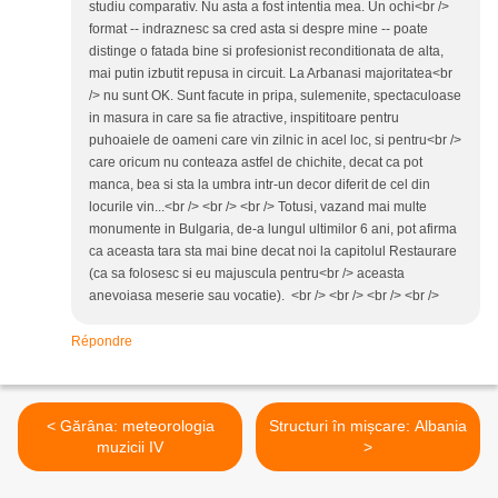
studiu comparativ. Nu asta a fost intentia mea. Un ochi<br />
format -- indraznesc sa cred asta si despre mine -- poate
distinge o fatada bine si profesionist reconditionata de alta,
mai putin izbutit repusa in circuit. La Arbanasi majoritatea<br
/> nu sunt OK. Sunt facute in pripa, sulemenite, spectaculoase
in masura in care sa fie atractive, inspititoare pentru
puhoaiele de oameni care vin zilnic in acel loc, si pentru<br />
care oricum nu conteaza astfel de chichite, decat ca pot
manca, bea si sta la umbra intr-un decor diferit de cel din
locurile vin...<br /> <br /> <br /> Totusi, vazand mai multe
monumente in Bulgaria, de-a lungul ultimilor 6 ani, pot afirma
ca aceasta tara sta mai bine decat noi la capitolul Restaurare
(ca sa folosesc si eu majuscula pentru<br /> aceasta
anevoiasa meserie sau vocatie). <br /> <br /> <br /> <br />
Répondre
< Gărâna: meteorologia
Structuri în mișcare: Albania
muzicii IV
>