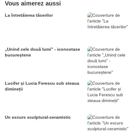
Vous aimerez aussi
La întretăierea tăcerilor
„Unind cele două lumi” - iconostase
bucureștene
Lucifer și Lucia Ferescu sub steaua
dimineții
Un excurs sculptural-ceramistic