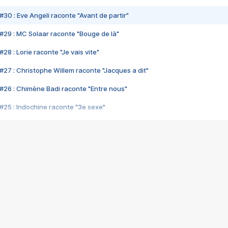
#30 : Eve Angeli raconte "Avant de partir"
#29 : MC Solaar raconte "Bouge de là"
28 : Lorie raconte "Je vais vite"
#27 : Christophe Willem raconte "Jacques a dit"
#26 : Chimène Badi raconte "Entre nous"
#25 : Indochine raconte "3e sexe"
#24 : Zaho raconte "C'est chelou"
#23 : Patrick Bruel raconte "Au café des délices"
#22 : Kyo raconte "Le chemin"
#21 : Nolwenn Leroy raconte "Cassé"
#20 : Patrick Hernandez raconte "Born to be alive"
#19 : Lorie raconte "Près de moi"