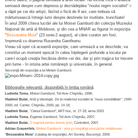
serioasă despre cum depresia şi deznădejdea "noului regim socialist" i-
a răpit pe cei doi artişti, lăsînd o fiică de 9 ani, care trebuia să
mărturisească întregii lumi despre destinele lor mutilate, trunchiate!
În anul 2009 cîteva lucrări ale lui Moisei Gamburd din colecţia Muzeului
Naţional de artă al Moldovei, şi din cea a MNAR au figurat în expoziţia
"
Bessarabia Moia
" (23 iunie-2 august), al cărei curator am fost,
împreună cu doamna Ruxandra Garofeanu.
Vreau să sper că această expoziţie, care urmează a se deschide, va
constitui un moment epocal în calea înţelegerii profunde a locului pe
care-l ocupă creaţia fiecăruia dintre cei doi, dar şi prin tragica lor trecere
prin lume - în istoria artei româneşti şi universale, în general.
.
Secvenţă din expoziţia a lui Miriam Gamburd
Bibliografie relevantă, disponibilă în limba română
:
Ludmila Toma
,
Moisei Gamburd
, Tel-Aviv-Chişinău, 1998;
Vladimir Bulat
,
Artă şi ideologie. De la realismul socialist la "noua sensibilitate": 1940-
2000
, ed. Cartier, Chişinău, 2000, pp. 14-18;
Vladimir Bulat
,
"Clanul Gamburd"
, ART-hoc, nr. 27-28, iarna 2003.
Ludmila Toma
,
Eugenia Gamburd
,
Tel-Aviv-Chişinău, 2007;
Vladimir Bulat
,
O supriză pentru istoria artei
,
Contrafort, 2007.
Adrian Grauenfels
,
Moisei Gamburd - arta şi conştiinţa unui pictor moldovean
.
"
Bessarabia Moia
" (catalog de expoziţie), Art Society, Bucureşti, 2009.