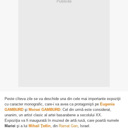
Publicité
Peste cîteva zile se va deschide una din cele mai importante expoziţii
cu caracter monografic, care-i va avea ca protagonişti pe
Eugenia
GAMBURD
şi
Moisei GAMBURD
. Cel din urmă este considerat,
unanim, un artist clasic al artei basarabene a secolului XX.
Expoziţia va fi inaugurată în muzeul de artă rusă, care poartă numele
Mariei
şi a lui
Mihail Ţetlin
, din
Ramat Gan
, Israel.