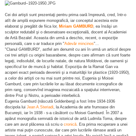
Cei doi artişti sunt prezentaţi pentru prima oară împreună, cred, într-o
atît de amplă expunere monografică, iar conceptul acesteia este
elaborat şi pregătit de fiica lor,
Miriam GAMBURD
, ea însăşi un
sculptor redutabil şi o desenatoare excepţională, docent al Academiei
de Artă Bezalel. Aceasta din urmă a deschis, recent, o expoziţie
personală, care s-ar traduce prin "
Adevăr mincinos
"...
"Clanul GAMBURD", astfel am denumit cu ani în urmă un articol despre
cei trei artişti cu origini basarabene, despre care afirmam că sunt foarte
legaţi, indisolubil, de locurile natale, de natura Moldovei, de oamenii şi
specificul lor de muncă şi habitat. Expoziţia de la Ramat Gan va
acoperi exact perioada devenirii şi a maturităţii lor plastice (1920-1950),
a celor doi artişti ce nu mai sunt printre noi, Eugenia şi Moisei
Gamburd, care prin lucrările lor au lăsat documente iconografice de
prim rang, conservînd imaginea mozaicată a spaţiului interriveran,
dintre Prut şi Nistru, a perioadei interbelică.
Eugenia Gamburd (născută Goldenberg) a fost între 1934-1936
discipola lui
Jean A.Steriadi
, la Academia de arte frumoase din
Bucureşti, iar în 1938 - s-a căsătorit cu Moisei Gamburd. În 2007 a
apărut monografia semnată de istoricul de artă Ludmila Toma, despre
care am avut plăcerea să scriu o
cronică
. Era prima recuperare a unei
artiste mai puţin cunoscute, dar care prin lucrările rămase arată un
imens talent, o pagină serioasă a artei locale. Nu există încă o analiză