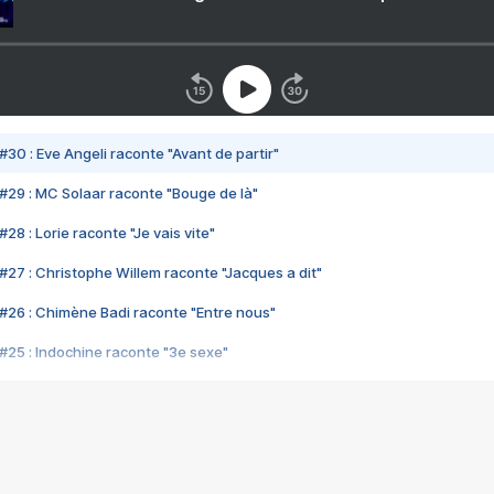
#30 : Eve Angeli raconte "Avant de partir"
#29 : MC Solaar raconte "Bouge de là"
28 : Lorie raconte "Je vais vite"
#27 : Christophe Willem raconte "Jacques a dit"
#26 : Chimène Badi raconte "Entre nous"
#25 : Indochine raconte "3e sexe"
#24 : Zaho raconte "C'est chelou"
#23 : Patrick Bruel raconte "Au café des délices"
#22 : Kyo raconte "Le chemin"